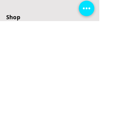
Shop
E-Scooter
E-Roller
E-Fahrzeuge
LeStoff
Stand up Paddel
B2B
Kontakt
Eingang
Schulgasse 5
3100 St. Pölten