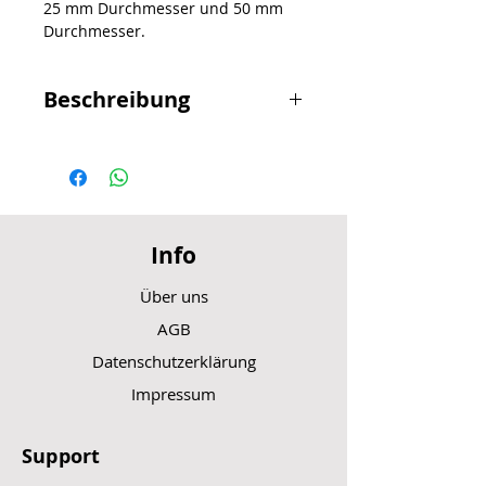
25 mm Durchmesser und 50 mm
Durchmesser.
Beschreibung
Folie selbstklebend, Aufkleber
Bedruckt, lichtecht
und oberflächenversiegelt, daher
kratzfest und farbecht. Für den
Innen- und Außeneinsatz geeignet.
Info
Haftet auf fettfreien, sauberen und
glatten Untergründen.
Über uns
AGB
Datenschutzerklärung
Impressum
Support