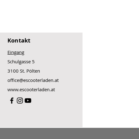
erlich) Entladung): 10A-BMS
adeanschluss.
Kontakt
Eingang
Schulgasse 5
3100 St. Pölten
office@escooterladen.at
www.escooterladen.at