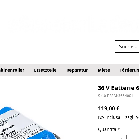
binenroller
Ersatzteile
Reparatur
Miete
Förderu
36 V Batterie 6
SKU: ERSAK3664001
Prezzo
119,00 €
IVA inclusa
|
zzgl. 
Quantità
*