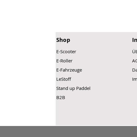
Shop
I
E-Scooter
Üb
E-Roller
A
E-Fahrzeuge
Da
LeStoff
I
Stand up Paddel
B2B