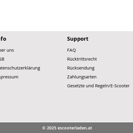
Empfohlene
Entladung (kontinui
mit gemeinsamem L
6 Monate Garantie
nfo
Support
er uns
FAQ
GB
Rücktrittsrecht
tenschutzerklärung
Rücksendung
mpressum
Zahlungsarten
Gesetzte und Regeln/E-Scooter
© 2025 escooterladen.at