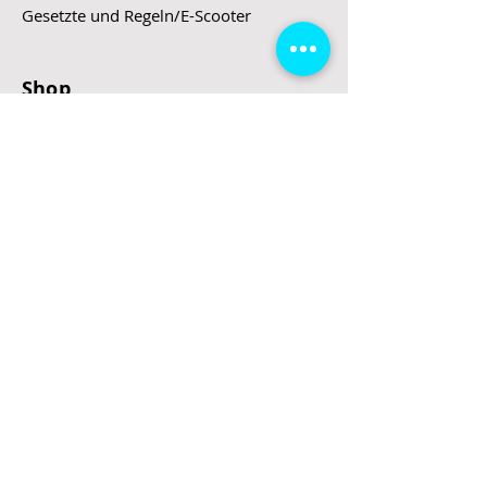
Gesetzte und Regeln/E-Scooter
Shop
E-Scooter
E-Roller
E-Fahrzeuge
LeStoff
Stand up Paddel
B2B
Kontakt
Eingang
Schulgasse 5