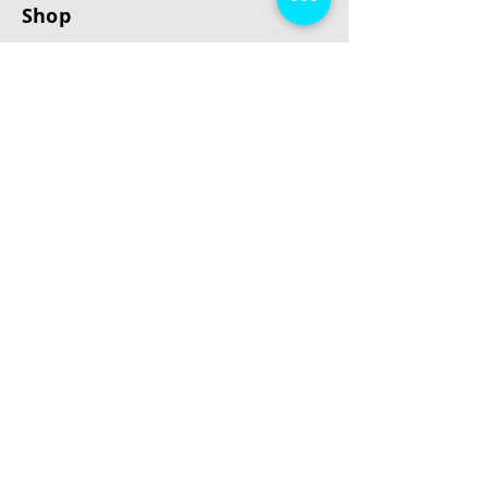
Shop
E-Scooter
E-Roller
E-Fahrzeuge
LeStoff
Stand up Paddel
B2B
Kontakt
Eingang
Schulgasse 5
3100 St. Pölten
office@escooterladen.at