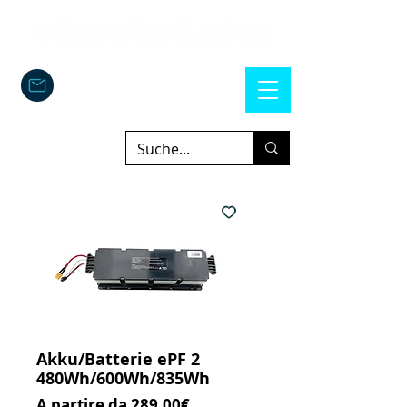
Akku/Batterie ePF 2
480Wh/600Wh/835Wh
Prezzo scontato
A partire da
289,00€