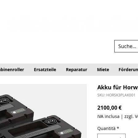
binenroller
Ersatzteile
Reparatur
Miete
Förderu
Akku für Horwi
SKU: HORSK3PLAK001
Prezz
2100,00 €
IVA inclusa
|
zzgl. 
Quantità
*