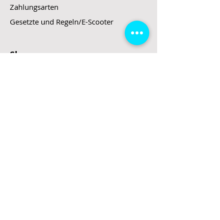
Zahlungsarten
Gesetzte und Regeln/E-Scooter
Shop
E-Scooter
E-Roller
E-Fahrzeuge
LeStoff
Stand up Paddel
B2B
Kontakt
Eingang