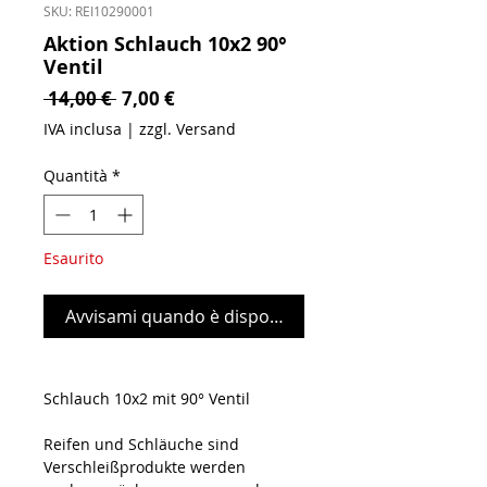
SKU: REI10290001
Aktion Schlauch 10x2 90°
Ventil
Prezzo regolare
Prezzo scontato
 14,00 € 
7,00 €
IVA inclusa
|
zzgl. Versand
Quantità
*
Esaurito
Avvisami quando è disponibile
Schlauch 10x2 mit 90° Ventil
Reifen und Schläuche sind
Verschleißprodukte werden