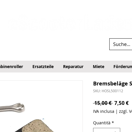
binenroller
Ersatzteile
Reparatur
Miete
Förderu
Bremsbeläge S
SKU: HOSL500112
Prezzo 
P
 15,00 € 
7,50 €
IVA inclusa
|
zzgl. 
Quantità
*