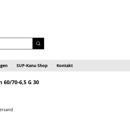
ngen
SUP-Kanu Shop
Kontakt
n 60/70-6,5 G 30
regolare
Prezzo scontato
Versand