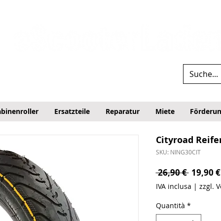
binenroller
Ersatzteile
Reparatur
Miete
Förderu
Cityroad Reife
SKU: NING30CIT
Prezzo 
 26,90 € 
19,90 €
IVA inclusa
|
zzgl. 
Quantità
*