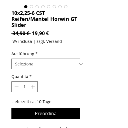
10x2,25-6 CST
Reifen/Mantel Horwin GT
Slider
Prezzo regolare
Prezzo scontato
 34,90 € 
19,90 €
IVA inclusa
|
zzgl. Versand
Ausführung
*
Quantità
*
Lieferzeit ca. 10 Tage
Preordina