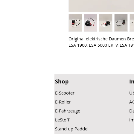
Original elektrische Daumen Br
ESA 1900, ESA 5000 EKFV, ESA 19
Shop
I
E-Scooter
Üb
E-Roller
A
E-Fahrzeuge
Da
LeStoff
I
Stand up Paddel