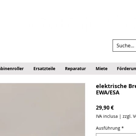
binenroller
Ersatzteile
Reparatur
Miete
Förderu
elektrische B
EWA/ESA
Prezzo
29,90 €
IVA inclusa
|
zzgl. 
Ausführung
*