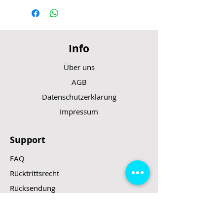
Lagertemperatur: -20 bis 60 °C
Ladespannung: DC 5V/2A
Ausgangsspannung: DC 5V/1A
Aufblasbare Schlauchlänge: 150
Info
mm (inkl. Düse)
Aufblaskapazität: bis zu 150 PSI
Über uns
Akku: 2.550 mAh
AGB
Datenschutzerklärung
Impressum
Support
FAQ
Rücktrittsrecht
Rücksendung
Zahlungsarten
Gesetzte und Regeln/E-Scooter