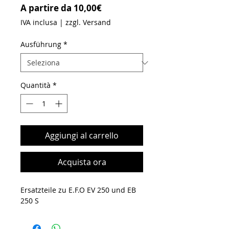
Prezzo scontato
A partire da
10,00€
IVA inclusa
|
zzgl. Versand
Ausführung
*
Quantità
*
Aggiungi al carrello
Acquista ora
Ersatzteile zu E.F.O EV 250 und EB
250 S