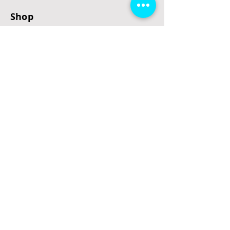
Shop
E-Scooter
E-Roller
E-Fahrzeuge
LeStoff
Stand up Paddel
B2B
Kontakt
Eingang
Schulgasse 5
3100 St. Pölten
office@escooterladen.at