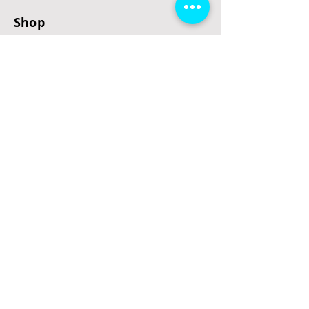
Shop
E-Scooter
E-Roller
E-Fahrzeuge
LeStoff
Stand up Paddel
B2B
Kontakt
Eingang
Schulgasse 5
3100 St. Pölten
office@escooterladen.at