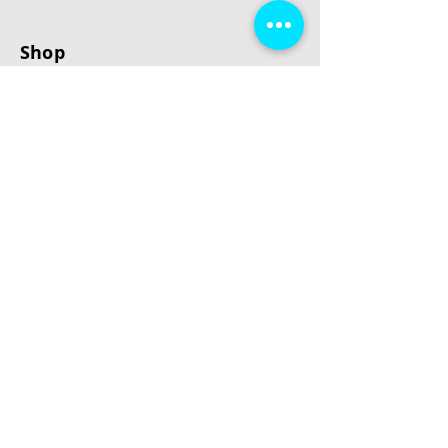
Shop
E-Scooter
E-Roller
E-Fahrzeuge
LeStoff
Stand up Paddel
B2B
Kontakt
Eingang
Schulgasse 5
3100 St. Pölten