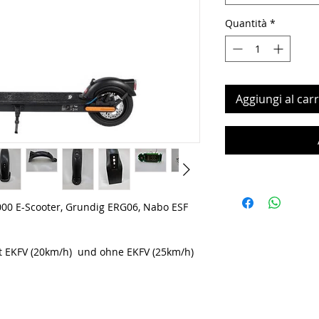
Quantità
*
Aggiungi al carr
000 E-Scooter, Grundig ERG06, Nabo ESF
it EKFV (20km/h) und ohne EKFV (25km/h)