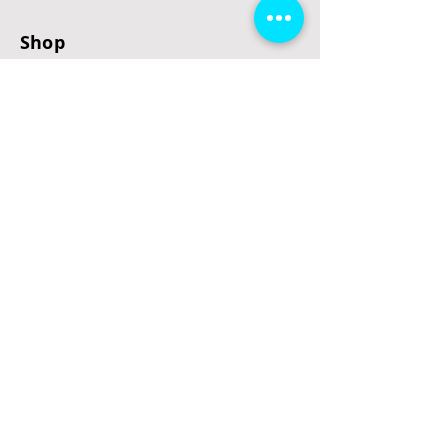
Shop
E-Scooter
E-Roller
E-Fahrzeuge
LeStoff
Stand up Paddel
B2B
Kontakt
Eingang
Schulgasse 5
3100 St. Pölten