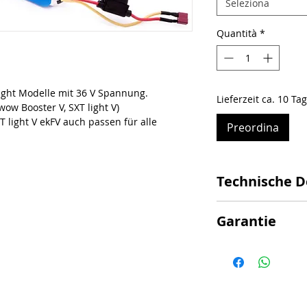
Seleziona
Quantità
*
ight Modelle mit 36 V Spannung.
Lieferzeit ca. 10 Ta
wow Booster V, SXT light V)
T light V ekFV auch passen für alle
Preordina
Technische D
Spannung: 36V
Garantie
Kapazität: 10,2A
Mit Samsung Li-
Achtung bei Selbste
UN38.3 zertifizie
kann keine Garanti
Maße: 34,0 x 7,0 
werden.
Kompatibel mit 