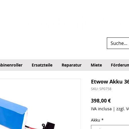
binenroller
Ersatzteile
Reparatur
Miete
Förderu
Etwow Akku 36
SKU: SP0758
Prezzo
398,00 €
IVA inclusa
|
zzgl. 
Akku
*