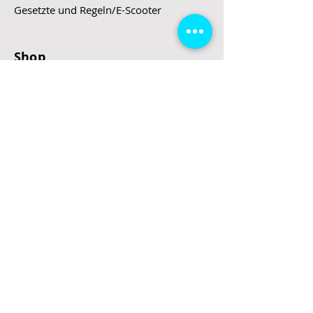
Gesetzte und Regeln/E-Scooter
Shop
E-Scooter
E-Roller
E-Fahrzeuge
LeStoff
Stand up Paddel
B2B
Kontakt
Eingang
Schulgasse 5