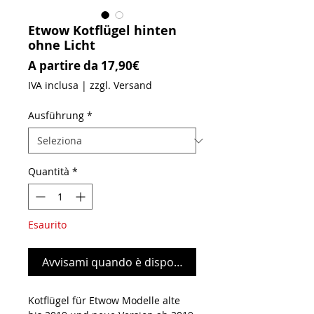
Etwow Kotflügel hinten
ohne Licht
Prezzo scontato
A partire da
17,90€
IVA inclusa
|
zzgl. Versand
Ausführung
*
Quantità
*
Esaurito
Avvisami quando è disponibile
Kotflügel für Etwow Modelle alte