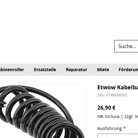
binenroller
Ersatzteile
Reparatur
Miete
Förderu
Etwow Kabel
SKU: ETWKAB001
Prezzo
26,90 €
IVA inclusa
|
zzgl. 
Ausführung
*