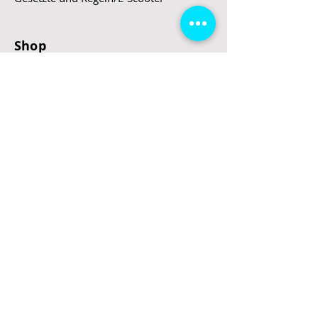
Shop
E-Scooter
E-Roller
E-Fahrzeuge
LeStoff
Stand up Paddel
B2B
Kontakt
Eingang
Schulgasse 5
3100 St. Pölten