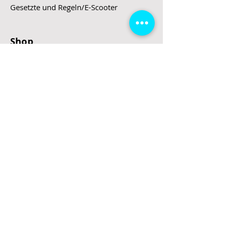
Gesetzte und Regeln/E-Scooter
Shop
E-Scooter
E-Roller
E-Fahrzeuge
LeStoff
Stand up Paddel
B2B
Kontakt
Eingang
Schulgasse 5