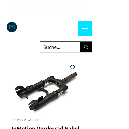
SKU: INMGAB001
InMotion Vorderrad Gabel