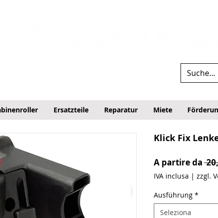
binenroller
Ersatzteile
Reparatur
Miete
Förderu
Klick Fix Lenk
A partire da
 20
IVA inclusa
|
zzgl. 
Ausführung
*
Seleziona