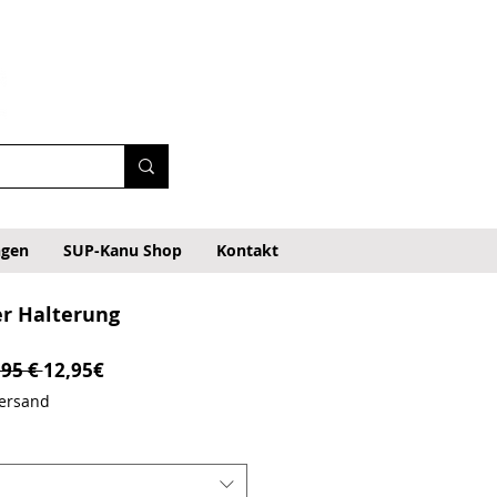
ngen
SUP-Kanu Shop
Kontakt
er Halterung
Prezzo regolare
Prezzo scontato
,95 € 
12,95€
Versand