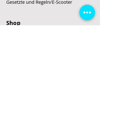
Gesetzte und Regeln/E-Scooter
Shop
E-Scooter
E-Roller
E-Fahrzeuge
LeStoff
Stand up Paddel
B2B
Kontakt
Eingang
Schulgasse 5