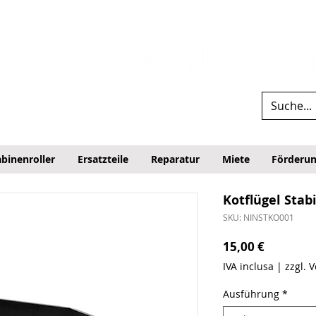
binenroller
Ersatzteile
Reparatur
Miete
Förderu
Kotflügel Stab
SKU: NINSTKO001
Prezzo
15,00 €
IVA inclusa
|
zzgl. 
Ausführung
*