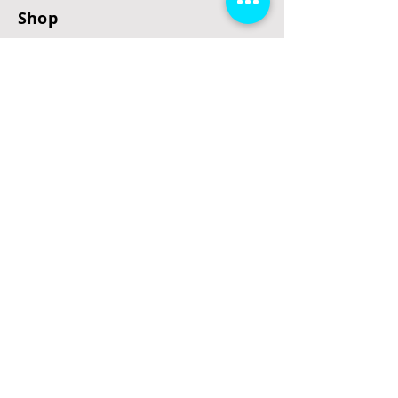
Shop
E-Scooter
E-Roller
E-Fahrzeuge
LeStoff
Stand up Paddel
B2B
Kontakt
Eingang
Schulgasse 5
3100 St. Pölten
office@escooterladen.at