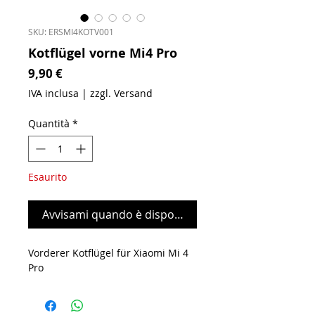
SKU: ERSMI4KOTV001
Kotflügel vorne Mi4 Pro
Prezzo
9,90 €
IVA inclusa
|
zzgl. Versand
Quantità
*
Esaurito
Avvisami quando è disponibile
Vorderer Kotflügel für Xiaomi Mi 4
Pro