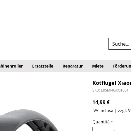
binenroller
Ersatzteile
Reparatur
Miete
Förderu
Kotflügel Xiao
SKU: ERSMI4GKOT001
Prezzo
14,99 €
IVA inclusa
|
zzgl. 
Quantità
*