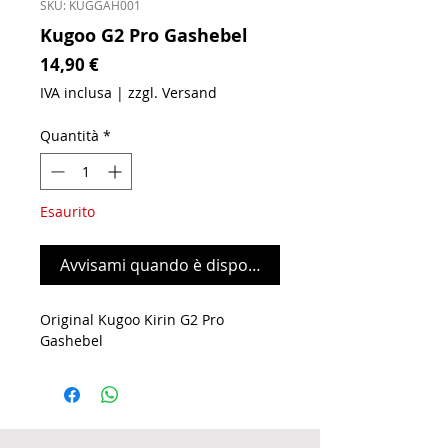
SKU: KUGGAH001
Kugoo G2 Pro Gashebel
Prezzo
14,90 €
IVA inclusa
|
zzgl. Versand
Quantità
*
Esaurito
Avvisami quando è disponibile
Original Kugoo Kirin G2 Pro
Gashebel