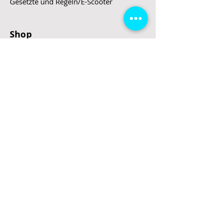
Gesetzte und Regeln/E-Scooter
Shop
E-Scooter
E-Roller
E-Fahrzeuge
LeStoff
Stand up Paddel
B2B
Kontakt
Eingang
Schulgasse 5