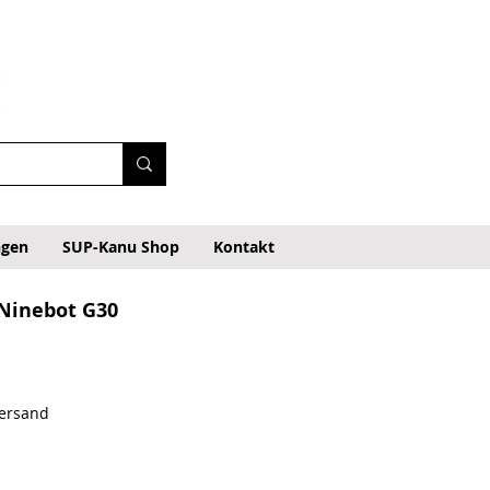
ngen
SUP-Kanu Shop
Kontakt
 Ninebot G30
regolare
Prezzo scontato
Versand