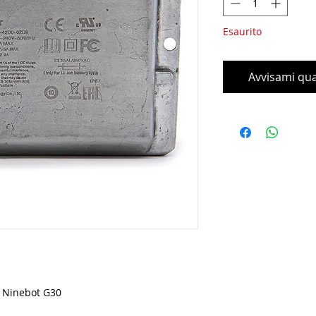
Esaurito
Avvisami qua
r Ninebot G30