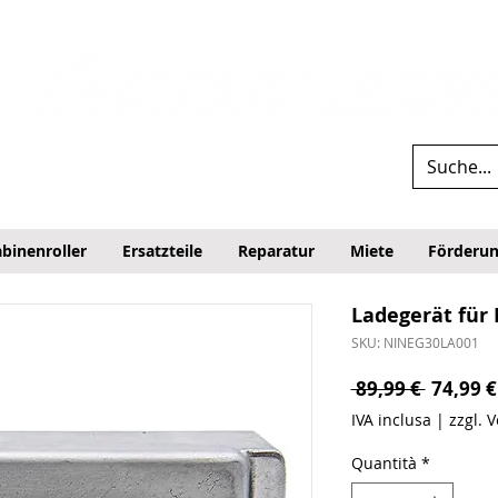
binenroller
Ersatzteile
Reparatur
Miete
Förderu
Ladegerät für
SKU: NINEG30LA001
Prezzo 
 89,99 € 
74,99 €
IVA inclusa
|
zzgl. 
Quantità
*