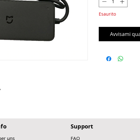
Esaurito
Avvisami qua
A
nfo
Support
er uns
FAQ