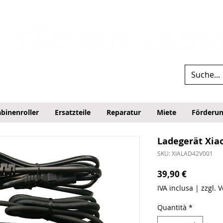
binenroller
Ersatzteile
Reparatur
Miete
Förderu
Ladegerät Xia
SKU: XIALAD42V001
Prezzo
39,90 €
IVA inclusa
|
zzgl. 
Quantità
*