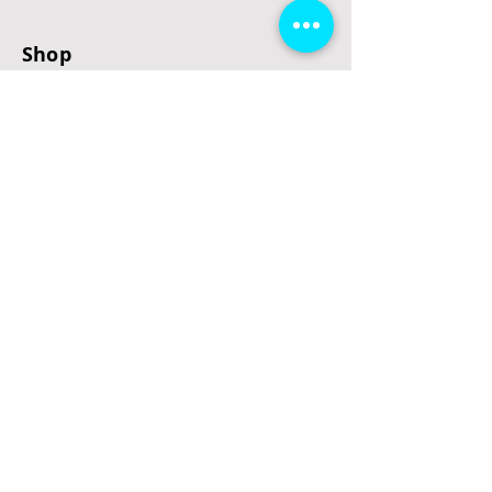
Shop
E-Scooter
E-Roller
E-Fahrzeuge
LeStoff
Stand up Paddel
B2B
Kontakt
Eingang
Schulgasse 5
3100 St. Pölten