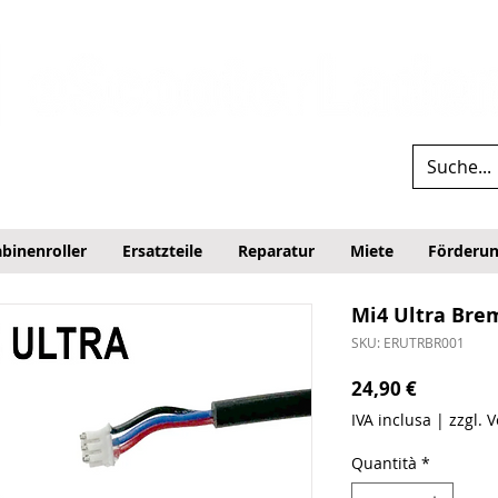
binenroller
Ersatzteile
Reparatur
Miete
Förderu
Mi4 Ultra Bre
SKU: ERUTRBR001
Prezzo
24,90 €
IVA inclusa
|
zzgl. 
Quantità
*