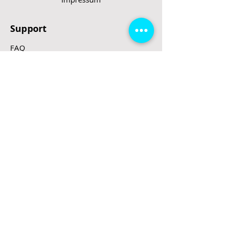
Support
FAQ
Rücktrittsrecht
Rücksendung
Zahlungsarten
Gesetzte und Regeln/E-Scooter
Shop
E-Scooter
E-Roller
E-Fahrzeuge
LeStoff
Stand up Paddel