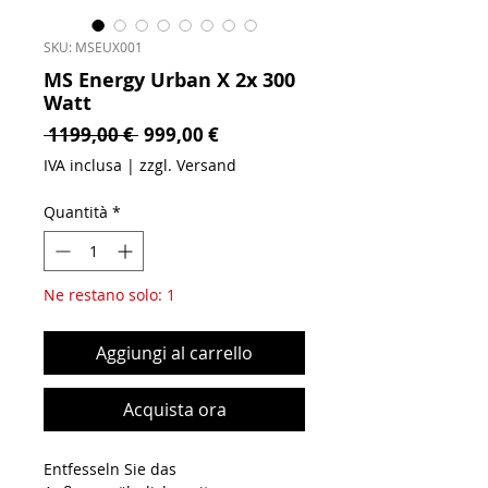
SKU: MSEUX001
MS Energy Urban X 2x 300
Watt
Prezzo regolare
Prezzo scontato
 1199,00 € 
999,00 €
IVA inclusa
|
zzgl. Versand
Quantità
*
Ne restano solo: 1
Aggiungi al carrello
Acquista ora
Entfesseln Sie das