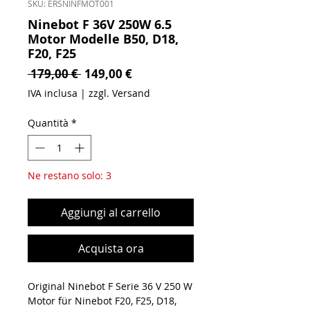
SKU: ERSNINFMOT001
Ninebot F 36V 250W 6.5
Motor Modelle B50, D18,
F20, F25
Prezzo regolare
Prezzo scontato
 179,00 € 
149,00 €
IVA inclusa
|
zzgl. Versand
Quantità
*
Ne restano solo: 3
Aggiungi al carrello
Acquista ora
Original Ninebot F Serie 36 V 250 W
Motor für Ninebot F20, F25, D18,