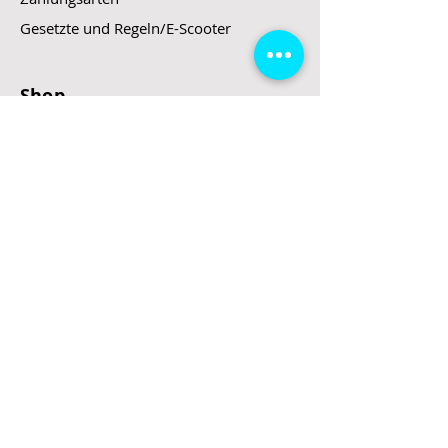
Gesetzte und Regeln/E-Scooter
Shop
E-Scooter
E-Roller
E-Fahrzeuge
LeStoff
Stand up Paddel
B2B
Kontakt
Eingang
Schulgasse 5