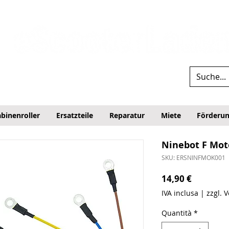
binenroller
Ersatzteile
Reparatur
Miete
Förderu
Ninebot F Mot
SKU: ERSNINFMOK001
Prezzo
14,90 €
IVA inclusa
|
zzgl. 
Quantità
*