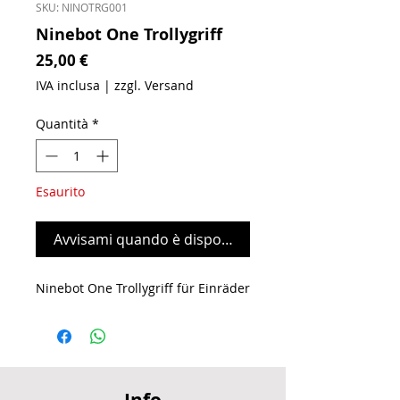
SKU: NINOTRG001
Ninebot One Trollygriff
Prezzo
25,00 €
IVA inclusa
|
zzgl. Versand
Quantità
*
Esaurito
Avvisami quando è disponibile
Ninebot One Trollygriff für Einräder