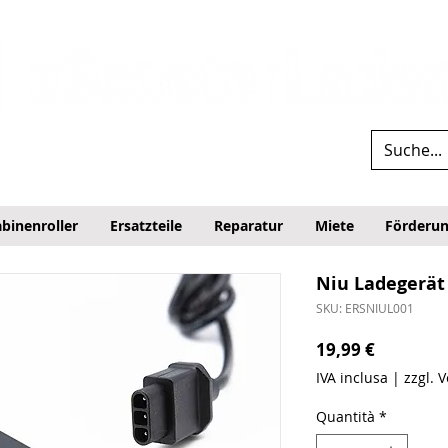
binenroller
Ersatzteile
Reparatur
Miete
Förderu
Niu Ladegerät
SKU: ERSNIUL001
Prezzo
19,99 €
IVA inclusa
|
zzgl. 
Quantità
*