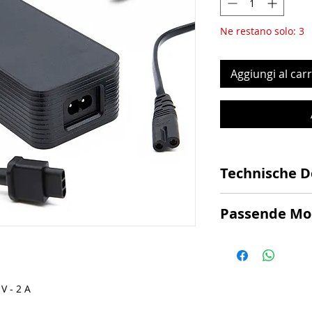
Ne restano solo: 3
Aggiungi al carr
Technische D
Nennspannung 48
Passende Mo
Ausgang 2 A
NIU KQi1
NIU KQi2 Pro
NIU KQi3
V - 2 A