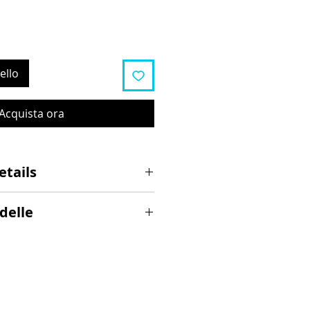
ello
Acquista ora
etails
V 13S (Ausgang 53,5V)
delle