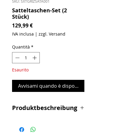
SKU: SXTGRIZSATA001
Satteltaschen-Set (2
Stück)
Prezzo
129,99 €
IVA inclusa
|
zzgl. Versand
Quantità
*
Esaurito
Avvisami quando è disponibile
Produktbeschreibung
Praktische Satteltaschen in
Lederoptik für das Modell SXT
Grizzy