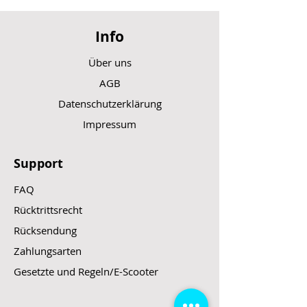
Set beinhaltet 2 Satteltaschen
für die linke und rechte Seite
Info
Farbton: Schwarz
Maße für eine Satteltasche: 280
Über uns
x 120 x 250 mm (Länge x Breite x
Höhe)
AGB
Datenschutzerklärung
Impressum
Support
FAQ
Rücktrittsrecht
Rücksendung
Zahlungsarten
Gesetzte und Regeln/E-Scooter