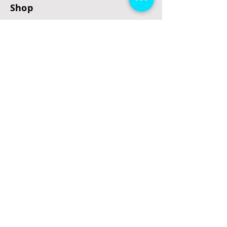
Shop
E-Scooter
E-Roller
E-Fahrzeuge
LeStoff
Stand up Paddel
B2B
Kontakt
Eingang
Schulgasse 5
3100 St. Pölten
office@escooterladen.at