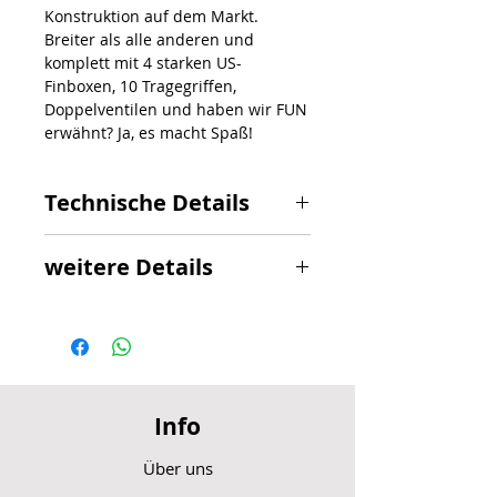
Konstruktion auf dem Markt.
Breiter als alle anderen und
komplett mit 4 starken US-
Finboxen, 10 Tragegriffen,
Doppelventilen und haben wir FUN
erwähnt? Ja, es macht Spaß!
Technische Details
Länge: 510 cm
weitere Details
Breite: 200 cm
Dicke: 20 cm
Volumen: 1600 Liter
• Zwei MASTBASE-Anschlüsse für
Windsurf-Rigs
• 4 Flossen, US-Box
• 10 Tragegriffe
Info
• Zwei Pumpenventile
• Zwei Pumpen.
Über uns