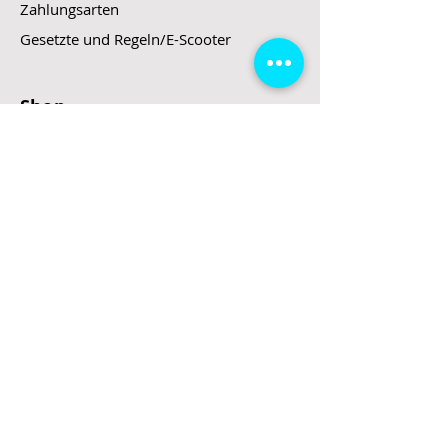
Zahlungsarten
Gesetzte und Regeln/E-Scooter
Shop
E-Scooter
E-Roller
E-Fahrzeuge
LeStoff
Stand up Paddel
B2B
Kontakt
Eingang