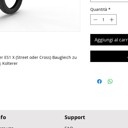
Quantità
*
Aggiungi al carr
r ES1 X (Street oder Cross) Baugleich zu
 Kolterer
nfo
Support