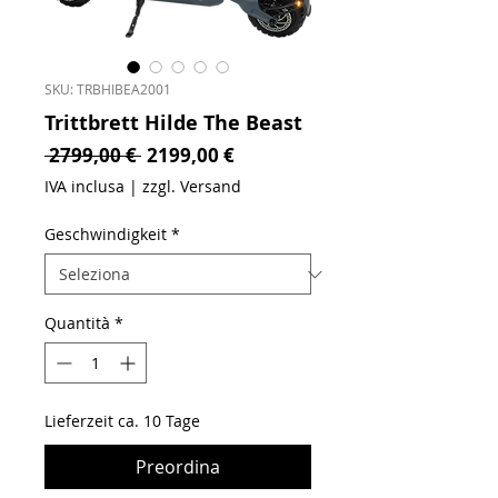
SKU: TRBHIBEA2001
Trittbrett Hilde The Beast
Prezzo regolare
Prezzo scontato
 2799,00 € 
2199,00 €
IVA inclusa
|
zzgl. Versand
Geschwindigkeit
*
Quantità
*
Lieferzeit ca. 10 Tage
Preordina