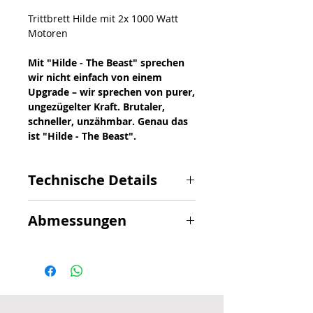
Trittbrett Hilde mit 2x 1000 Watt
Motoren
Mit "Hilde - The Beast" sprechen
wir nicht einfach von einem
Upgrade – wir sprechen von purer,
ungezügelter Kraft. Brutaler,
schneller, unzähmbar. Genau das
ist "Hilde - The Beast".
Technische Details
MODELLNAME
HILDE
Abmessungen
MOTORLEISTUNG
1.000 W * 2 tuned
Gewicht
​ ​
35,5 kg / 36,5
by
kg
Trittbrett (gedrosselt
auf 2 x 250 Watt für
Abmessung
135 cm x 70 cm
den deutschen