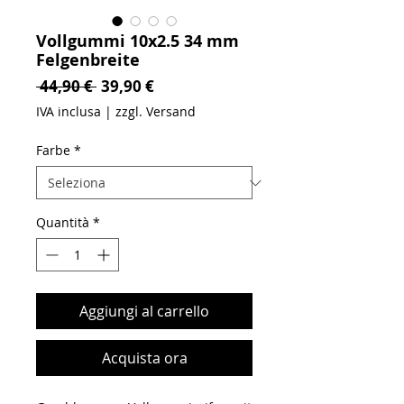
Vollgummi 10x2.5 34 mm
Felgenbreite
Prezzo regolare
Prezzo scontato
 44,90 € 
39,90 €
IVA inclusa
|
zzgl. Versand
Farbe
*
Quantità
*
Aggiungi al carrello
Acquista ora