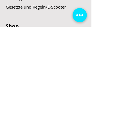
Gesetzte und Regeln/E-Scooter
Shop
E-Scooter
E-Roller
E-Fahrzeuge
LeStoff
Stand up Paddel
B2B
Kontakt
Eingang
Schulgasse 5