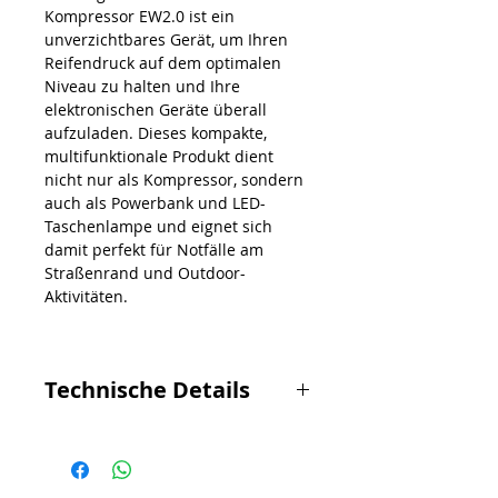
Kompressor EW2.0 ist ein
unverzichtbares Gerät, um Ihren
Reifendruck auf dem optimalen
Niveau zu halten und Ihre
elektronischen Geräte überall
aufzuladen. Dieses kompakte,
multifunktionale Produkt dient
nicht nur als Kompressor, sondern
auch als Powerbank und LED-
Taschenlampe und eignet sich
damit perfekt für Notfälle am
Straßenrand und Outdoor-
Aktivitäten.
Technische Details
Abmessungen: 153 x 70 x 48 mm
Lagertemperatur: -20 bis 60 °C
Ladespannung: DC 5V/2A