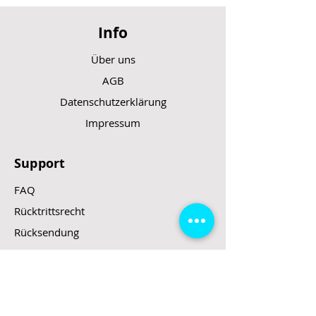
Ausgangsspannung: DC 5V/1A
Aufblasbare Schlauchlänge: 150
Info
mm (inkl. Düse)
Aufblaskapazität: bis zu 150 PSI
Über uns
Akku: 2.550 mAh
AGB
Datenschutzerklärung
Impressum
Support
FAQ
Rücktrittsrecht
Rücksendung
Zahlungsarten
Gesetzte und Regeln/E-Scooter