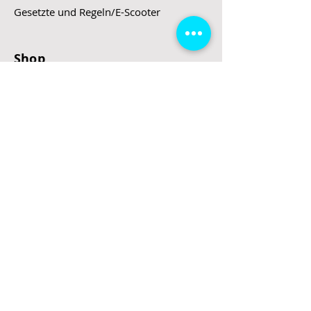
Gesetzte und Regeln/E-Scooter
Shop
E-Scooter
E-Roller
E-Fahrzeuge
LeStoff
Stand up Paddel
B2B
Kontakt
Eingang
Schulgasse 5